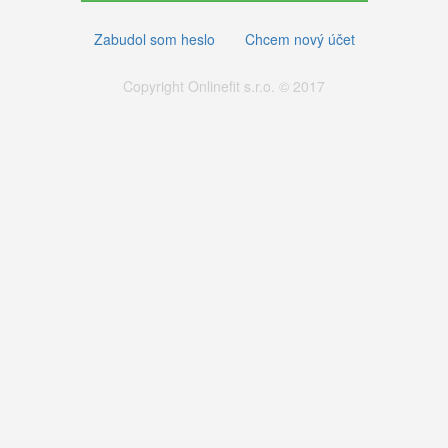
Zabudol som heslo
Chcem nový účet
Copyright Onlinefit s.r.o. © 2017
Pravidlá