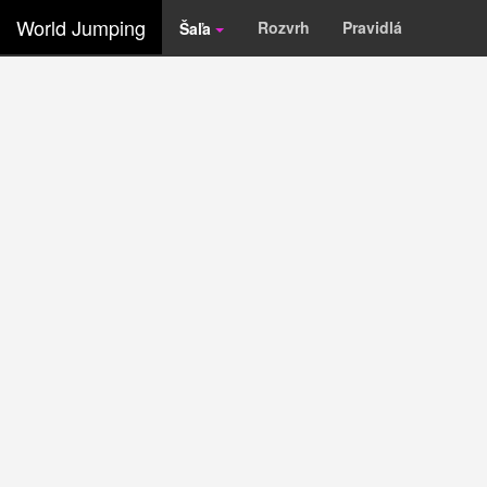
World Jumping
Rozvrh
Pravidlá
Šaľa