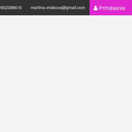
Prihlásenie
0902288616
martina.vrtakova@gmail.com