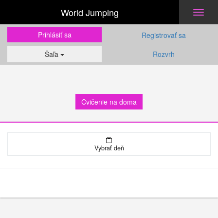
World Jumping
Toggl
naviga
Prihlásiť sa
Registrovať sa
Šaľa
Rozvrh
Cvičenie na doma
Vybrať deň