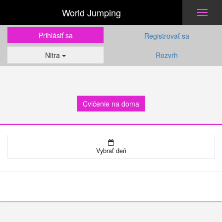
World Jumping
Toggl
naviga
Prihlásiť sa
Registrovať sa
Nitra
Rozvrh
Cvičenie na doma
Vybrať deň