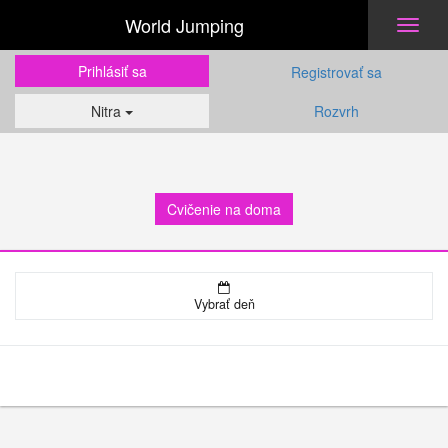
World Jumping
Toggl
naviga
Prihlásiť sa
Registrovať sa
Nitra
Rozvrh
Cvičenie na doma
Vybrať deň