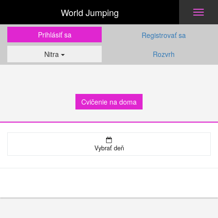
World Jumping
Toggl
naviga
Prihlásiť sa
Registrovať sa
Nitra
Rozvrh
Cvičenie na doma
Vybrať deň