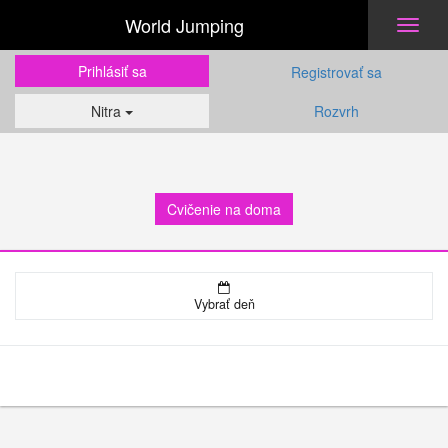
World Jumping
Toggl
naviga
Prihlásiť sa
Registrovať sa
Nitra
Rozvrh
Cvičenie na doma
Vybrať deň